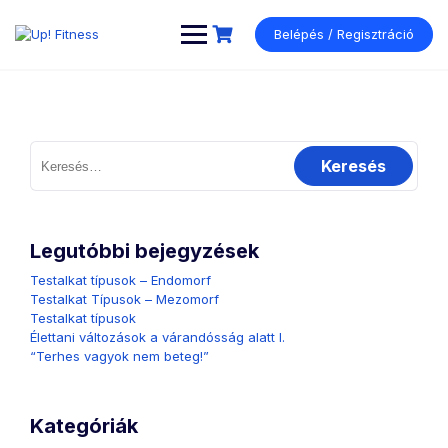
Ugrás
a
Belépés / Regisztráció
tartalomhoz
Keresés:
Legutóbbi bejegyzések
Testalkat típusok – Endomorf
Testalkat Típusok – Mezomorf
Testalkat típusok
Élettani változások a várandósság alatt I.
“Terhes vagyok nem beteg!”
Kategóriák