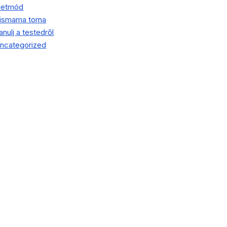
letmód
ismama torna
anulj a testedről
ncategorized