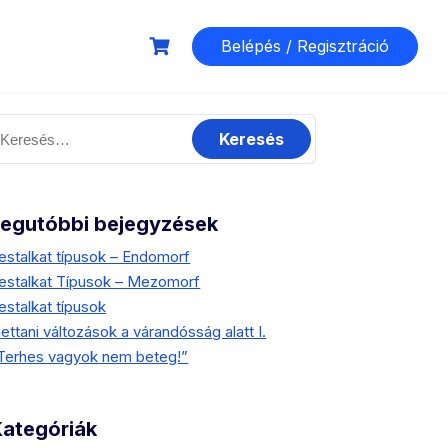
Belépés / Regisztráció
eresés:
Legutóbbi bejegyzések
estalkat típusok – Endomorf
estalkat Típusok – Mezomorf
estalkat típusok
lettani változások a várandósság alatt I.
Terhes vagyok nem beteg!”
Kategóriák