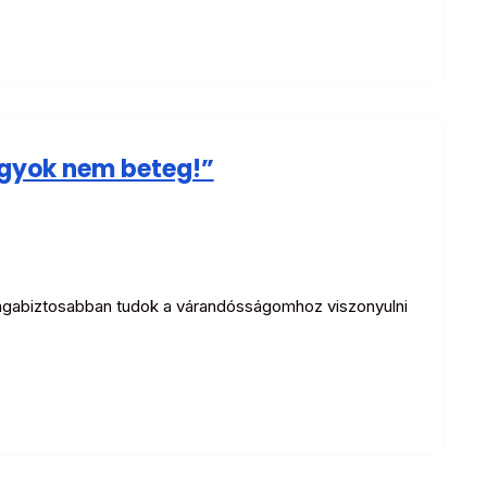
gyok nem beteg!”
agabiztosabban tudok a várandósságomhoz viszonyulni