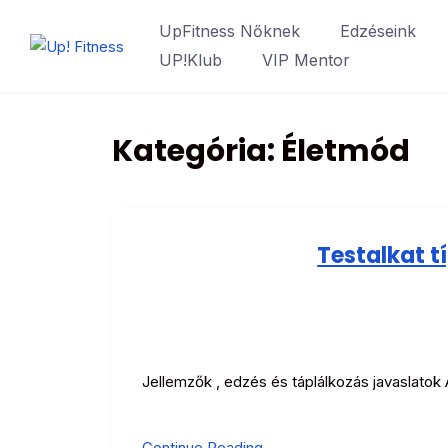
Ugrás
UpFitness Nőknek
Edzéseink
a
UP!Klub
VIP Mentor
tartalomhoz
Kategória:
Életmód
Testalkat t
Jellemzők , edzés és táplálkozás javaslatok
Continue Reading →