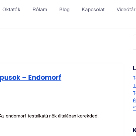
Oktatók
Rólam
Blog
Kapcsolat
Videótár
K
ípusok – Endomorf
T
T
T
É
“
 Az endomorf testalkatú nők általában kerekded,