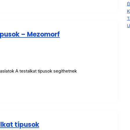
É
K
T
U
ípusok – Mezomorf
tok A testalkat típusok segíthetnek
lkat típusok