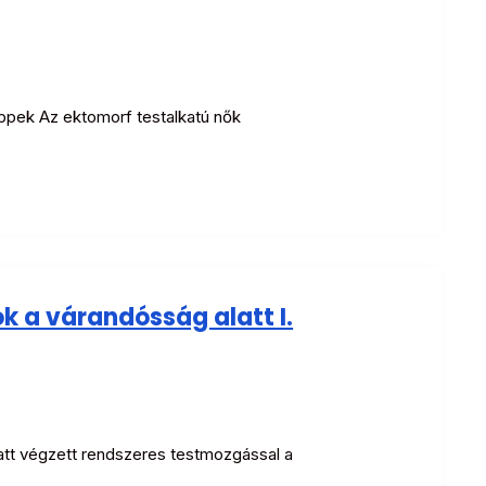
k Az ektomorf testalkatú nők
ok a várandósság alatt I.
t végzett rendszeres testmozgással a