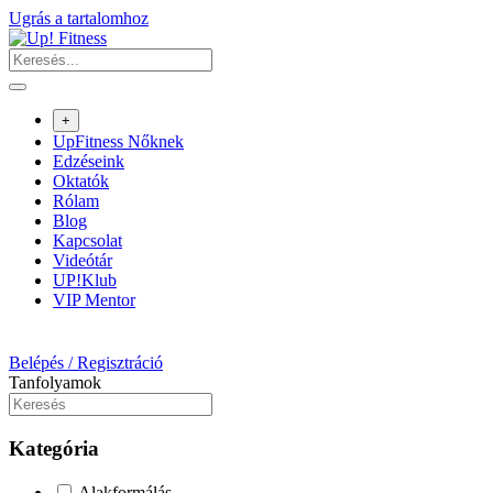
Ugrás a tartalomhoz
+
UpFitness Nőknek
Edzéseink
Oktatók
Rólam
Blog
Kapcsolat
Videótár
UP!Klub
VIP Mentor
Belépés / Regisztráció
Tanfolyamok
Kategória
Alakformálás