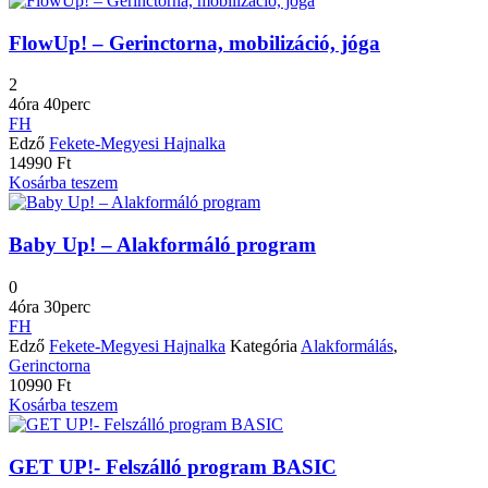
FlowUp! – Gerinctorna, mobilizáció, jóga
2
4óra 40perc
FH
Edző
Fekete-Megyesi Hajnalka
14990
Ft
Kosárba teszem
Baby Up! – Alakformáló program
0
4óra 30perc
FH
Edző
Fekete-Megyesi Hajnalka
Kategória
Alakformálás
,
Gerinctorna
10990
Ft
Kosárba teszem
GET UP!- Felszálló program BASIC