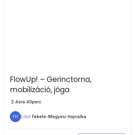
FlowUp! – Gerinctorna,
mobilizáció, jóga
2
4óra 40perc
FH
Edző
Fekete-Megyesi Hajnalka