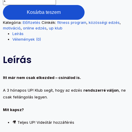
Klub
–
Kosárba teszem
3
hónap
Kategória:
Előfizetés
Címkék:
fitness program
,
közösségi edzés
,
|
motiváció
,
online edzés
,
up klub
Szokásokat
Leírás
építünk
Vélemények (0)
mennyiség
Leírás
Itt már nem csak elkezded – csinálod is.
A 3 hónapos UP! Klub segít, hogy az edzés
rendszerré váljon
, ne
csak fellángolás legyen.
Mit kapsz?
🎥 Teljes UP! Videótár hozzáférés