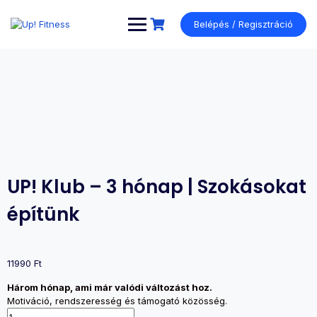
Ugrás
a
Belépés / Regisztráció
tartalomhoz
UP! Klub – 3 hónap | Szokásokat
építünk
11990
Ft
Három hónap, ami már valódi változást hoz.
Motiváció, rendszeresség és támogató közösség.
UP!