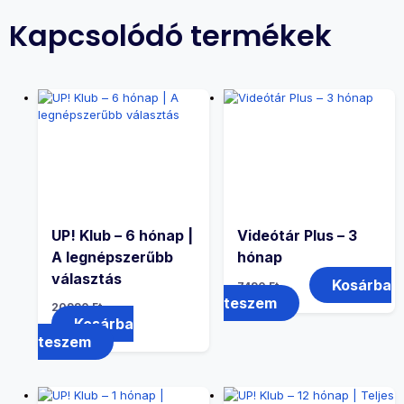
Kapcsolódó termékek
UP! Klub – 6 hónap |
Videótár Plus – 3
A legnépszerűbb
hónap
választás
Kosárba
7490
Ft
teszem
20990
Ft
Kosárba
teszem