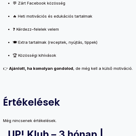
💬 Zárt Facebook közösség
🔥 Heti motivációs és edukációs tartalmak
❓ Kérdezz–felelek velem
🍽️ Extra tartalmak (receptek, nyújtás, tippek)
🏆 Közösségi kihívások
👉
Ajánlott, ha komolyan gondolod
, de még kell a külső motiváció.
Értékelések
Még nincsenek értékelések.
„UP! Klub – 3 hónap |