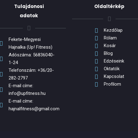
Tulajdonosi
Oldaltérkép
adatok
Kezdőlap
Rólam
Fekete-Megyesi
Kosár
Hajnalka (Up! Fitness)
Blog
Adószáma: 56836040-
Edzéseink
1-24
Oktatók
Telefonszám: +36/20-
Kapcsolat
282-2797
Profilom
E-mail címe:
info@upfitness.hu
E-mail címe:
hajnalfitness@gmail.com