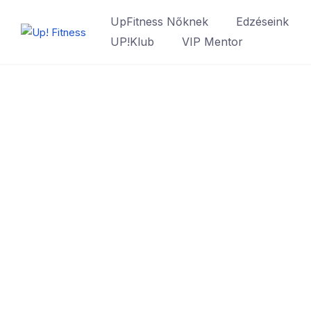
UpFitness Nőknek
Edzéseink
UP!Klub
VIP Mentor