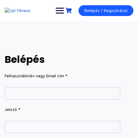
Ugrás
a
Belépés / Regisztráció
tartalomhoz
Belépés
Kötelező
Felhasználónév vagy Email cím
*
Kötelező
Jelszó
*