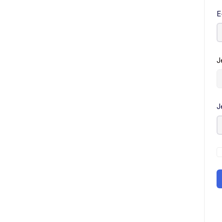
E
J
J