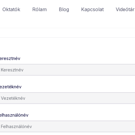
Oktatók
Rólam
Blog
Kapcsolat
Videótár
eresztnév
ezetéknév
elhasználónév