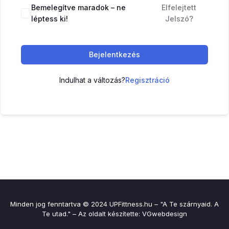
Bemelegítve maradok – ne
Elfelejtett
léptess ki!
Jelszó?
Bejelentkezés
Indulhat a változás?
Regisztráció
Minden jog fenntartva © 2024 UPFittness.hu – "A Te szárnyaid. A
Te utad." – Az oldalt készítette:
VGwebdesign