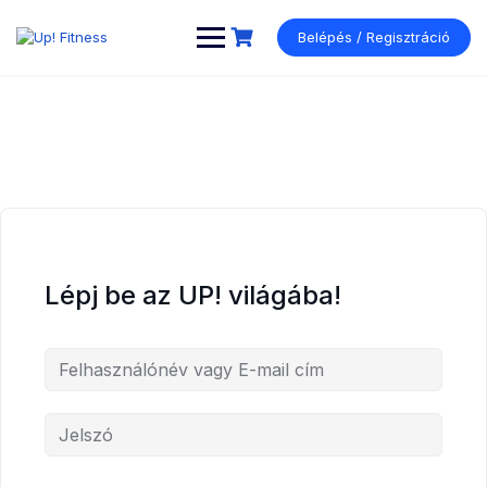
Ugrás
a
Belépés / Regisztráció
tartalomhoz
Lépj be az UP! világába!