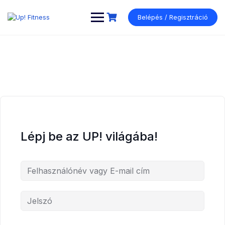
Ugrás
a
Belépés / Regisztráció
tartalomhoz
Lépj be az UP! világába!