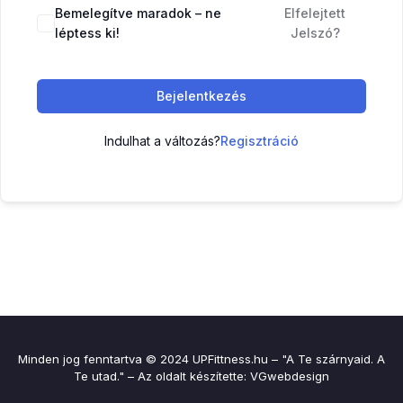
Bemelegítve maradok – ne
Elfelejtett
léptess ki!
Jelszó?
Bejelentkezés
Indulhat a változás?
Regisztráció
Minden jog fenntartva © 2024 UPFittness.hu – "A Te szárnyaid. A
Te utad." – Az oldalt készítette:
VGwebdesign